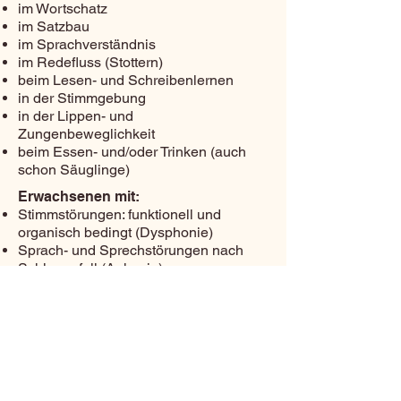
im Wortschatz
im Satzbau
im Sprachverständnis
im Redefluss (Stottern)
beim Lesen- und Schreibenlernen
in der Stimmgebung
in der Lippen- und
Zungenbeweglichkeit
beim Essen- und/oder Trinken (auch
schon Säuglinge)
Erwachsenen mit:
Stimmstörungen: funktionell und
organisch bedingt (Dysphonie)
Sprach- und Sprechstörungen nach
Schlaganfall (Aphasie)
Sprechstörungen bei neurologischen
Erkrankungen wie z.B.
Morbus
Parkinson oder Multiple Sklerose
(Dysarthrie)
Schluckstörungen (Dysphagie)
Redeflussstörungen (Stottern, Poltern)
Artikulationsproblemen (z.B. Lispeln)